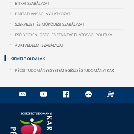
ETIKAI SZABÁLYZAT
PÁRTATLANSÁGI NYILATKOZAT
SZERVEZETI ÉS MŰKÖDÉSI SZABÁLYZAT
ESÉLYEGYENLŐSÉGI ÉS FENNTARTHATÓSÁGI POLITIKA
ADATVÉDELMI SZABÁLYZAT
KIEMELT OLDALAK
PÉCSI TUDOMÁNYEGYETEM EGÉSZSÉGTUDOMÁNYI KAR