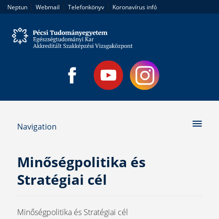
|
|
|
Neptun
Webmail
Telefonkönyv
Koronavírus infó
Navigation
Minőségpolitika és
Stratégiai cél
Minőségpolitika és Stratégiai cél