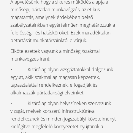
Alapvetésünk, hogy a sikeres működés alapja a
minőségi, pártatlan munkavégzés, az etikus
magatartás, amelynek érdekében belső
szabályzatainkban egyértelműen meghatározzuk a
felelősségi- és hatásköröket. Ezek maradéktalan
betartását munkatársainktól elvárjuk.
Elkötelezettek vagyunk a minőségi/szakmai
munkavégzés iránt:
• Kizárólag olyan vizsgáztatókkal dolgozunk
együtt, akik szakmailag magasan képzettek,
tapasztalattal rendelkeznek, elfogadják és
alkalmazzák pártatlansági elveinket.
• Kizárólag olyan helyszíneken szervezünk
vizsgát, melyek korszerű infrastruktúrával
rendelkeznek és minden jogszabályi követelményt
kielégítve megfelelő környezetet nyújtanak a