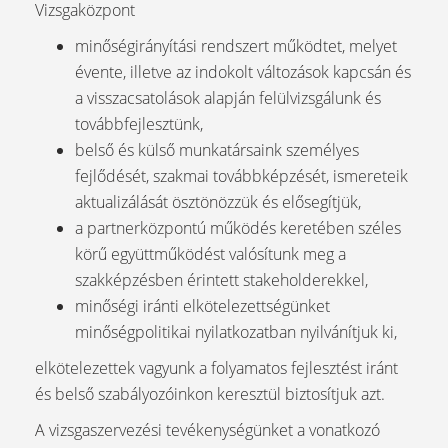
Vizsgaközpont
minőségirányítási rendszert működtet, melyet
évente, illetve az indokolt változások kapcsán és
a visszacsatolások alapján felülvizsgálunk és
továbbfejlesztünk,
belső és külső munkatársaink személyes
fejlődését, szakmai továbbképzését, ismereteik
aktualizálását ösztönözzük és elősegítjük,
a partnerközpontú működés keretében széles
körű együttműködést valósítunk meg a
szakképzésben érintett stakeholderekkel,
minőségi iránti elkötelezettségünket
minőségpolitikai nyilatkozatban nyilvánítjuk ki,
elkötelezettek vagyunk a folyamatos fejlesztést iránt
és belső szabályozóinkon keresztül biztosítjuk azt.
A vizsgaszervezési tevékenységünket a vonatkozó