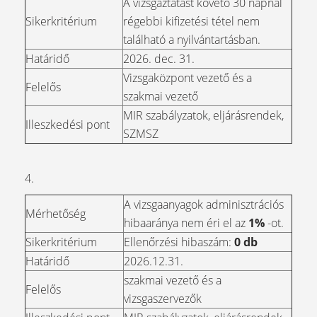
A vizsgáztatást követő 30 napnál
Sikerkritérium
régebbi kifizetési tétel nem
található a nyilvántartásban.
Határidő
2026. dec. 31.
Vizsgaközpont vezető és a
Felelős
szakmai vezető
MIR szabályzatok, eljárásrendek,
Illeszkedési pont
SZMSZ
4.
A vizsgaanyagok adminisztrációs
Mérhetőség
hibaaránya nem éri el az
1%
-ot.
Sikerkritérium
Ellenőrzési hibaszám:
0 db
Határidő
2026.12.31.
szakmai vezető és a
Felelős
vizsgaszervezők