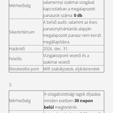
valamennyi szakmai vizsgával
Mérhetőség
kapcsolatban a megalapozott
panaszok száma:
0 db
.
A belső audit, valamint az éves
panasznyilvántartás alapján
Sikerkritérium
megalapozott panasz nem került
megállapításra.
Határidő
2026. dec. 31.
Vizsgaközpont vezető és a
Felelős
szakmai vezető
Illeszkedési pont
MIR szabályzatok, eljárásrendek
3.
A vizsgabizottsági tagok díjazása
Mérhetőség
minden esetben
30 napon
belül
megtörténik.