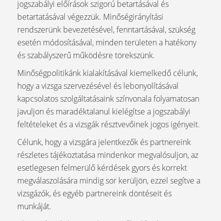
jogszabályi előírások szigorú betartásával és
betartatásával végezzük. Minőségirányítási
rendszerünk bevezetésével, fenntartásával, szükség
esetén módosításával, minden területen a hatékony
és szabályszerű működésre törekszünk.
Minőségpolitikánk kialakításával kiemelkedő célunk,
hogy a vizsga szervezésével és lebonyolításával
kapcsolatos szolgáltatásaink színvonala folyamatosan
javuljon és maradéktalanul kielégítse a jogszabályi
feltételeket és a vizsgák résztvevőinek jogos igényeit.
Célunk, hogy a vizsgára jelentkezők és partnereink
részletes tájékoztatása mindenkor megvalósuljon, az
esetlegesen felmerülő kérdések gyors és korrekt
megválaszolására mindig sor kerüljön, ezzel segítve a
vizsgázók, és egyéb partnereink döntéseit és
munkáját.