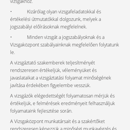
vizsgákhoz.
• Kizárólag olyan vizsgafeladatokkal és
értékelési útmutatókkal dolgozunk, melyek a
jogszabályi előírásoknak megfelelnek.
• Minden vizsgát a jogszabályoknak és a
Vizsgaközpont szabályainknak megfelelően folytatunk
le.
A vizsgáztató szakemberek teljesítményét
rendszeresen értékeljük, véleményüket és
javaslataikat a vizsgáztatási folyamat minőségének
javítása érdekében figyelembe vesszük.
A vizsgázók elégedettségét folyamatosan mérjük és
értékeljük, e felmérések eredményeit felhasználjuk
folyamataink fejlesztése során.
A Vizsgaközpont munkatársait és a szakértőket
rendszeresen képezzük a minőségi munkavégzés és