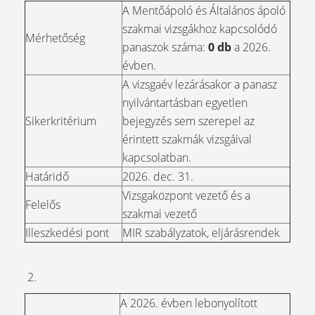
A Mentőápoló és Általános ápoló
szakmai vizsgákhoz kapcsolódó
Mérhetőség
panaszok száma:
0 db
a 2026.
évben.
A vizsgaév lezárásakor a panasz
nyilvántartásban egyetlen
Sikerkritérium
bejegyzés sem szerepel az
érintett szakmák vizsgáival
kapcsolatban.
Határidő
2026. dec. 31.
Vizsgaközpont vezető és a
Felelős
szakmai vezető
Illeszkedési pont
MIR szabályzatok, eljárásrendek
2.
A 2026. évben lebonyolított