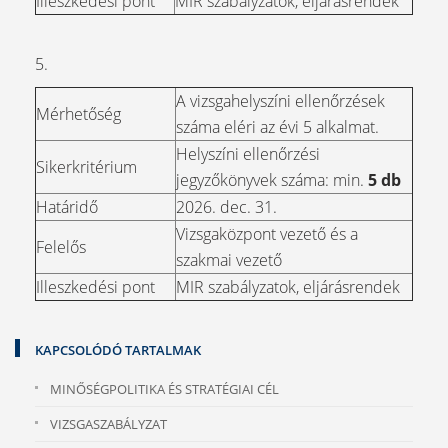
Illeszkedési pont
MIR szabályzatok, eljárásrendek
5.
A vizsgahelyszíni ellenőrzések
Mérhetőség
száma eléri az évi 5 alkalmat.
Helyszíni ellenőrzési
Sikerkritérium
jegyzőkönyvek száma: min.
5 db
Határidő
2026. dec. 31.
Vizsgaközpont vezető és a
Felelős
szakmai vezető
Illeszkedési pont
MIR szabályzatok, eljárásrendek
KAPCSOLÓDÓ TARTALMAK
MINŐSÉGPOLITIKA ÉS STRATÉGIAI CÉL
VIZSGASZABÁLYZAT