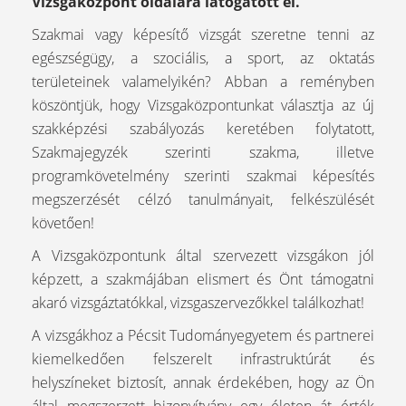
Vizsgaközpont oldalára látogatott el.
Szakmai vagy képesítő vizsgát szeretne tenni az
egészségügy, a szociális, a sport, az oktatás
területeinek valamelyikén? Abban a reményben
köszöntjük, hogy Vizsgaközpontunkat választja az új
szakképzési szabályozás keretében folytatott,
Szakmajegyzék szerinti szakma, illetve
programkövetelmény szerinti szakmai képesítés
megszerzését célzó tanulmányait, felkészülését
követően!
A Vizsgaközpontunk által szervezett vizsgákon jól
képzett, a szakmájában elismert és Önt támogatni
akaró vizsgáztatókkal, vizsgaszervezőkkel találkozhat!
A vizsgákhoz a Pécsit Tudományegyetem és partnerei
kiemelkedően felszerelt infrastruktúrát és
helyszíneket biztosít, annak érdekében, hogy az Ön