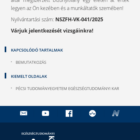
által megszerzett bizonyítvány egy életen át érték
legyen az Ön kezében és a munkáltatók szemében!
Nyilvántartási szám:
NSZFH-VK-041/2025
Várjuk jelentkezését vizsgáinkra!
KAPCSOLÓDÓ TARTALMAK
BEMUTATKOZÁS
KIEMELT OLDALAK
PÉCSI TUDOMÁNYEGYETEM EGÉSZSÉGTUDOMÁNYI KAR